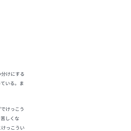
小分けにする
っている。ま
げでけっこう
に苦しくな
とけっこうい