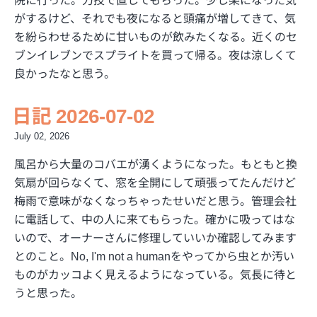
院に行った。力技で直してもらった。少し楽になった気
がするけど、それでも夜になると頭痛が増してきて、気
を紛らわせるために甘いものが飲みたくなる。近くのセ
ブンイレブンでスプライトを買って帰る。夜は涼しくて
良かったなと思う。
日記 2026-07-02
July 02, 2026
風呂から大量のコバエが湧くようになった。もともと換
気扇が回らなくて、窓を全開にして頑張ってたんだけど
梅雨で意味がなくなっちゃったせいだと思う。管理会社
に電話して、中の人に来てもらった。確かに吸ってはな
いので、オーナーさんに修理していいか確認してみます
とのこと。No, I'm not a humanをやってから虫とか汚い
ものがカッコよく見えるようになっている。気長に待と
うと思った。